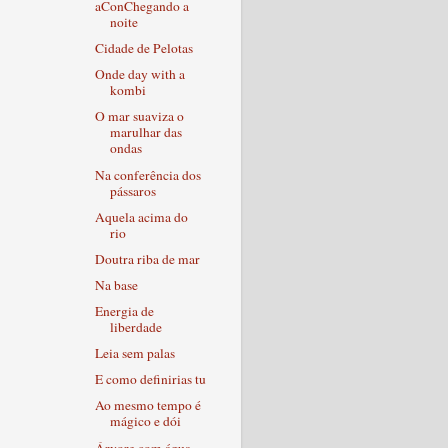
aConChegando a
noite
Cidade de Pelotas
Onde day with a
kombi
O mar suaviza o
marulhar das
ondas
Na conferência dos
pássaros
Aquela acima do
rio
Doutra riba de mar
Na base
Energia de
liberdade
Leia sem palas
E como definirias tu
Ao mesmo tempo é
mágico e dói
Árvore com água