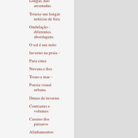
Longas, não
arrastadas
Trouxe-me longas
notícias de fora
Ondulação -
diferentes
abordagens
O sol é um mito
Inverno na praia -
Para cima
Nuvens e fios
Trono e mar -
Poesia visual
urbana
Dunas de inverno
Contrastes e
volumes
Cassino dos
pássaros
Alinhamentos