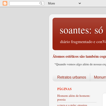
soantes: só 
diário fragmentado e conVe
Átomos estéticos são também cogn
“Quando vemos algo além de nossas expec
Retratos urbanos
Monume
PÁGINAS
Homem além de homem:
poesia
a ruga e a mão: ensaios