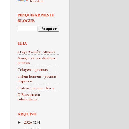
Translate
PESQUISAR NESTE
BLOGUE
TEIA
a ruga e a mão - ensaios
Avançando nas desOras -
poemas
Colagens - poemas
o além homem - poemas
dispersos
O além-homem - livro
O Ressurrecto
Intermitente
ARQUIVO
2026
(254)
►