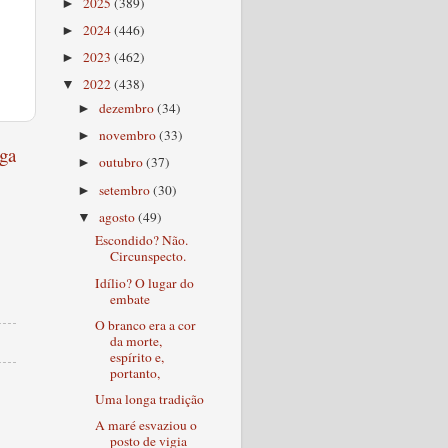
2025
(389)
►
2024
(446)
►
2023
(462)
►
2022
(438)
▼
dezembro
(34)
►
novembro
(33)
►
ga
outubro
(37)
►
setembro
(30)
►
agosto
(49)
▼
Escondido? Não.
Circunspecto.
Idílio? O lugar do
embate
O branco era a cor
da morte,
espírito e,
portanto,
Uma longa tradição
A maré esvaziou o
posto de vigia