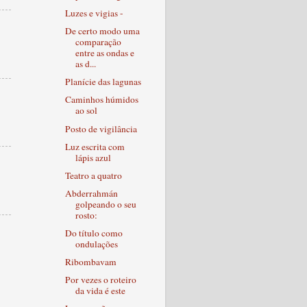
Luzes e vigias -
De certo modo uma
comparação
entre as ondas e
as d...
Planície das lagunas
Caminhos húmidos
ao sol
Posto de vigilância
Luz escrita com
lápis azul
Teatro a quatro
Abderrahmán
golpeando o seu
rosto:
Do título como
ondulações
Ribombavam
Por vezes o roteiro
da vida é este