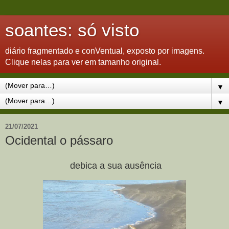
soantes: só visto
diário fragmentado e conVentual, exposto por imagens.
Clique nelas para ver em tamanho original.
▼
▼
21/07/2021
Ocidental o pássaro
debica a sua ausência