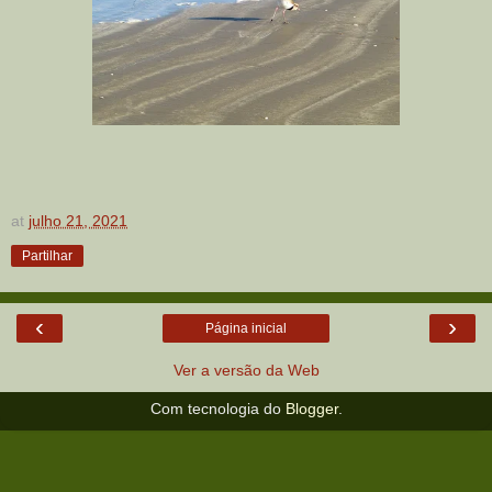
at
julho 21, 2021
Partilhar
‹
›
Página inicial
Ver a versão da Web
Com tecnologia do
Blogger
.