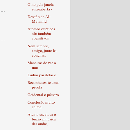
Olho pela janela
entreaberta -
Desafio de Al-
Mutamid
Átomos estéticos
são também
cognitivos
Nem sempre,
amigo, junto às
conchas,
Maneiras de ver o
mar
Linhas paralelas e
Reconheces-te uma
pérola
Ocidental o pássaro
Conclusão muito
calma -
Atento escutava o
búzio a música
das ondas,