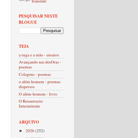
Translate
PESQUISAR NESTE
BLOGUE
TEIA
a ruga e a mão - ensaios
Avançando nas desOras -
poemas
Colagens - poemas
o além homem - poemas
dispersos
O além-homem - livro
O Ressurrecto
Intermitente
ARQUIVO
2026
(252)
►