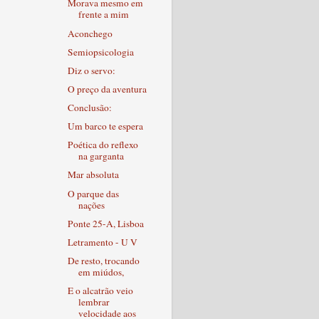
Morava mesmo em
frente a mim
Aconchego
Semiopsicologia
Diz o servo:
O preço da aventura
Conclusão:
Um barco te espera
Poética do reflexo
na garganta
Mar absoluta
O parque das
nações
Ponte 25-A, Lisboa
Letramento - U V
De resto, trocando
em miúdos,
E o alcatrão veio
lembrar
velocidade aos