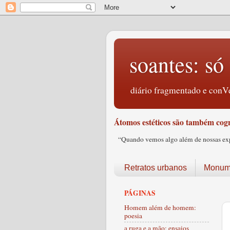
soantes: só 
diário fragmentado e conVe
Átomos estéticos são também cogn
“Quando vemos algo além de nossas expec
Retratos urbanos
Monume
PÁGINAS
Homem além de homem:
poesia
a ruga e a mão: ensaios