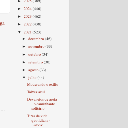
2025
(389)
►
2024
(446)
►
2023
(462)
►
ga
2022
(438)
►
2021
(523)
▼
dezembro
(46)
►
novembro
(33)
►
outubro
(34)
►
setembro
(30)
►
agosto
(33)
►
julho
(44)
▼
Moderando o exílio
Talvez azul
Devaneios de areia
- o caminhante
solitário
Tiras da vida
quotidiana -
Lisboa: