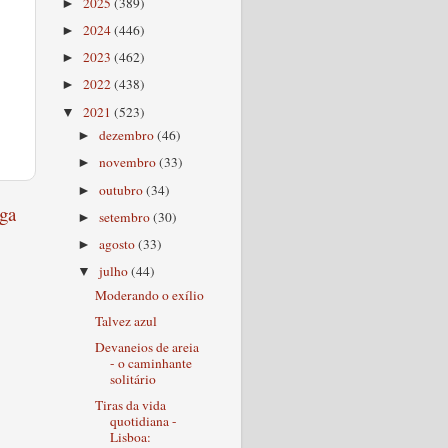
2025
(389)
►
2024
(446)
►
2023
(462)
►
2022
(438)
►
2021
(523)
▼
dezembro
(46)
►
novembro
(33)
►
outubro
(34)
►
ga
setembro
(30)
►
agosto
(33)
►
julho
(44)
▼
Moderando o exílio
Talvez azul
Devaneios de areia
- o caminhante
solitário
Tiras da vida
quotidiana -
Lisboa: