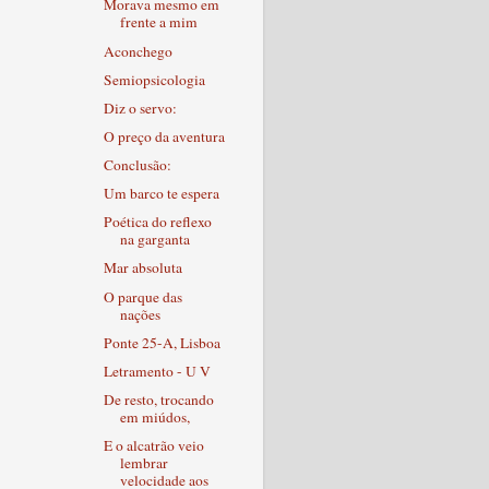
Morava mesmo em
frente a mim
Aconchego
Semiopsicologia
Diz o servo:
O preço da aventura
Conclusão:
Um barco te espera
Poética do reflexo
na garganta
Mar absoluta
O parque das
nações
Ponte 25-A, Lisboa
Letramento - U V
De resto, trocando
em miúdos,
E o alcatrão veio
lembrar
velocidade aos