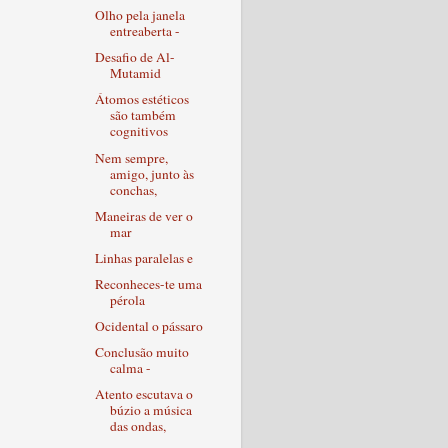
Olho pela janela
entreaberta -
Desafio de Al-
Mutamid
Átomos estéticos
são também
cognitivos
Nem sempre,
amigo, junto às
conchas,
Maneiras de ver o
mar
Linhas paralelas e
Reconheces-te uma
pérola
Ocidental o pássaro
Conclusão muito
calma -
Atento escutava o
búzio a música
das ondas,