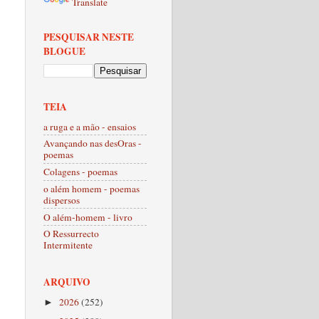
Translate
PESQUISAR NESTE
BLOGUE
TEIA
a ruga e a mão - ensaios
Avançando nas desOras -
poemas
Colagens - poemas
o além homem - poemas
dispersos
O além-homem - livro
O Ressurrecto
Intermitente
ARQUIVO
2026
(252)
►