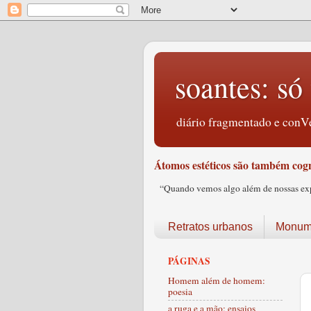
soantes: só 
diário fragmentado e conVe
Átomos estéticos são também cogn
“Quando vemos algo além de nossas expec
Retratos urbanos
Monume
PÁGINAS
Homem além de homem:
poesia
a ruga e a mão: ensaios