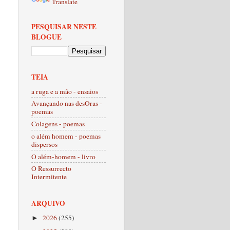
Translate
PESQUISAR NESTE
BLOGUE
TEIA
a ruga e a mão - ensaios
Avançando nas desOras -
poemas
Colagens - poemas
o além homem - poemas
dispersos
O além-homem - livro
O Ressurrecto
Intermitente
ARQUIVO
2026
(255)
►