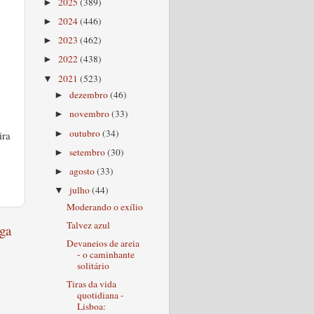
2025
(389)
►
2024
(446)
►
2023
(462)
►
2022
(438)
►
2021
(523)
▼
dezembro
(46)
►
novembro
(33)
►
outubro
(34)
►
ira
setembro
(30)
►
agosto
(33)
►
julho
(44)
▼
Moderando o exílio
Talvez azul
ga
Devaneios de areia
- o caminhante
solitário
Tiras da vida
quotidiana -
Lisboa: