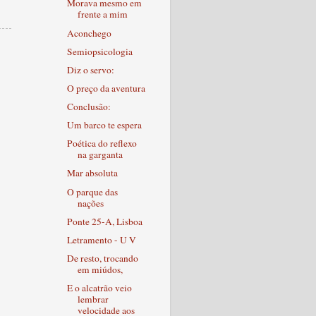
Morava mesmo em
frente a mim
Aconchego
Semiopsicologia
Diz o servo:
O preço da aventura
Conclusão:
Um barco te espera
Poética do reflexo
na garganta
Mar absoluta
O parque das
nações
Ponte 25-A, Lisboa
Letramento - U V
De resto, trocando
em miúdos,
E o alcatrão veio
lembrar
velocidade aos