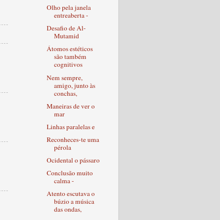
Olho pela janela
entreaberta -
Desafio de Al-
Mutamid
Átomos estéticos
são também
cognitivos
Nem sempre,
amigo, junto às
conchas,
Maneiras de ver o
mar
Linhas paralelas e
Reconheces-te uma
pérola
Ocidental o pássaro
Conclusão muito
calma -
Atento escutava o
búzio a música
das ondas,