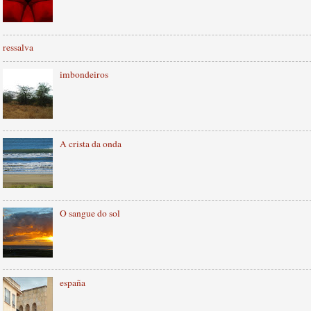
ressalva
imbondeiros
A crista da onda
O sangue do sol
españa