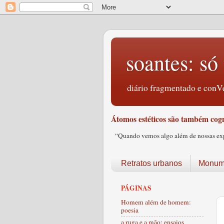
soantes: só 
diário fragmentado e conVe
Átomos estéticos são também cogn
“Quando vemos algo além de nossas expec
Retratos urbanos
Monume
PÁGINAS
Homem além de homem:
poesia
a ruga e a mão: ensaios