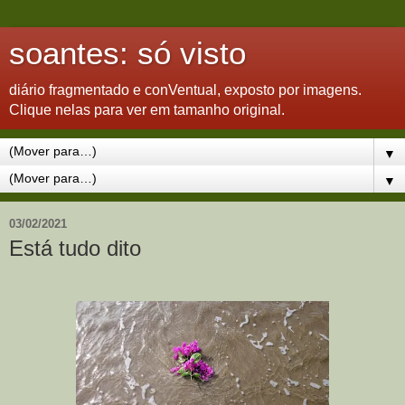
soantes: só visto
diário fragmentado e conVentual, exposto por imagens.
Clique nelas para ver em tamanho original.
▼
▼
03/02/2021
Está tudo dito