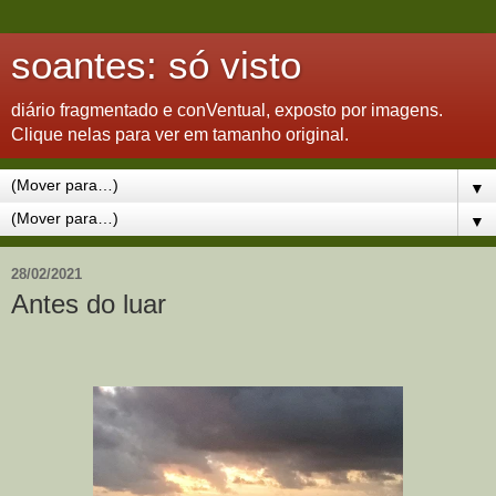
soantes: só visto
diário fragmentado e conVentual, exposto por imagens.
Clique nelas para ver em tamanho original.
▼
▼
28/02/2021
Antes do luar