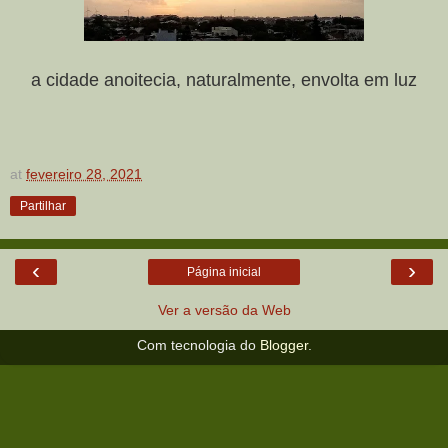
a cidade anoitecia, naturalmente, envolta em luz
at
fevereiro 28, 2021
Partilhar
‹
›
Página inicial
Ver a versão da Web
Com tecnologia do
Blogger
.