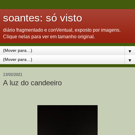
soantes: só visto
diário fragmentado e conVentual, exposto por imagens.
Clique nelas para ver em tamanho original.
▼
▼
13/02/2021
A luz do candeeiro