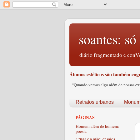
soantes: só 
diário fragmentado e conVe
Átomos estéticos são também cogn
“Quando vemos algo além de nossas expec
Retratos urbanos
Monume
PÁGINAS
Homem além de homem:
poesia
a ruga e a mão: ensaios