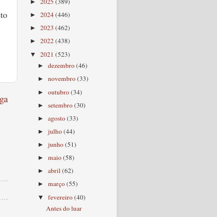
2025
(389)
►
to
2024
(446)
►
2023
(462)
►
2022
(438)
►
2021
(523)
▼
dezembro
(46)
►
novembro
(33)
►
outubro
(34)
►
ga
setembro
(30)
►
agosto
(33)
►
julho
(44)
►
junho
(51)
►
maio
(58)
►
abril
(62)
►
março
(55)
►
fevereiro
(40)
▼
Antes do luar