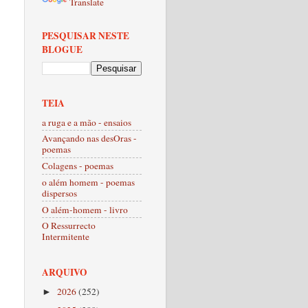
Translate
PESQUISAR NESTE
BLOGUE
TEIA
a ruga e a mão - ensaios
Avançando nas desOras -
poemas
Colagens - poemas
o além homem - poemas
dispersos
O além-homem - livro
O Ressurrecto
Intermitente
ARQUIVO
2026
(252)
►