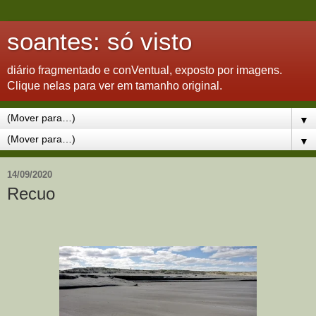
soantes: só visto
diário fragmentado e conVentual, exposto por imagens.
Clique nelas para ver em tamanho original.
▼
▼
14/09/2020
Recuo