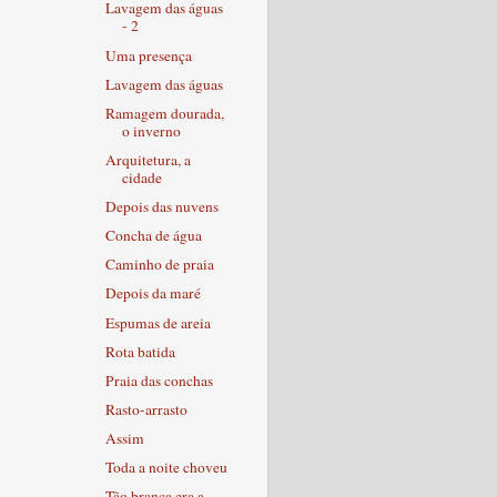
Lavagem das águas
- 2
Uma presença
Lavagem das águas
Ramagem dourada,
o inverno
Arquitetura, a
cidade
Depois das nuvens
Concha de água
Caminho de praia
Depois da maré
Espumas de areia
Rota batida
Praia das conchas
Rasto-arrasto
Assim
Toda a noite choveu
Tão branca era a