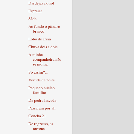
Dardejava o sol
Espraiar
Sêde
Ao fundo o pássaro
branco
Lobo de areia
Chuva dois a dois
A minha
companheira não
se molha
Só assim?...
Vestida de noite
Pequeno núcleo
familiar
Da pedra lascada
Passaram por ali
Concha 21
De regresso, as
nuvens