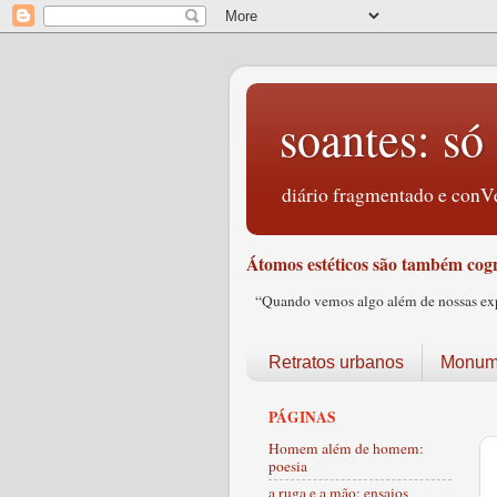
soantes: só 
diário fragmentado e conVe
Átomos estéticos são também cogn
“Quando vemos algo além de nossas expec
Retratos urbanos
Monume
PÁGINAS
Homem além de homem:
poesia
a ruga e a mão: ensaios