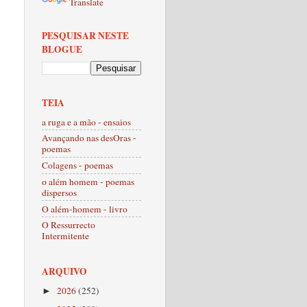
Translate
PESQUISAR NESTE
BLOGUE
TEIA
a ruga e a mão - ensaios
Avançando nas desOras -
poemas
Colagens - poemas
o além homem - poemas
dispersos
O além-homem - livro
O Ressurrecto
Intermitente
ARQUIVO
2026
(252)
►