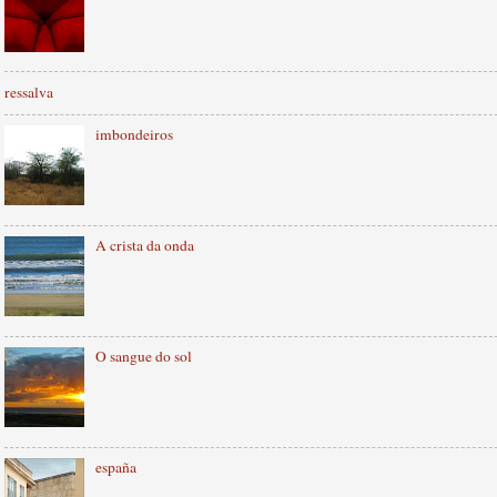
ressalva
imbondeiros
A crista da onda
O sangue do sol
españa