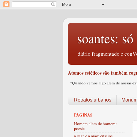
soantes: só 
diário fragmentado e conVe
Átomos estéticos são também cogn
“Quando vemos algo além de nossas expec
Retratos urbanos
Monume
PÁGINAS
Homem além de homem:
poesia
a ruga e a mão: ensaios