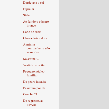
Dardejava o sol
Espraiar
Sêde
Ao fundo o pássaro
branco
Lobo de areia
Chuva dois a dois
A minha
companheira não
se molha
Só assim?...
Vestida de noite
Pequeno núcleo
familiar
Da pedra lascada
Passaram por ali
Concha 21
De regresso, as
nuvens