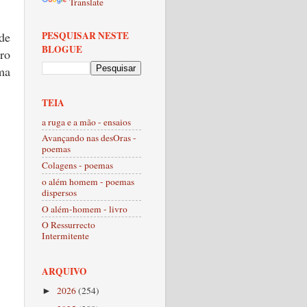
Translate
PESQUISAR NESTE
de
BLOGUE
ro
ma
TEIA
a ruga e a mão - ensaios
Avançando nas desOras -
poemas
Colagens - poemas
o além homem - poemas
dispersos
O além-homem - livro
O Ressurrecto
Intermitente
ARQUIVO
2026
(254)
►