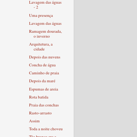
Lavagem das águas
- 2
Uma presença
Lavagem das águas
Ramagem dourada,
o inverno
Arquitetura, a
cidade
Depois das nuvens
Concha de água
Caminho de praia
Depois da maré
Espumas de areia
Rota batida
Praia das conchas
Rasto-arrasto
Assim
Toda a noite choveu
Tão branca era a