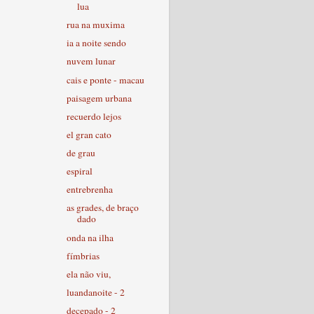
lua
rua na muxima
ia a noite sendo
nuvem lunar
cais e ponte - macau
paisagem urbana
recuerdo lejos
el gran cato
de grau
espiral
entrebrenha
as grades, de braço
dado
onda na ilha
fímbrias
ela não viu,
luandanoite - 2
decepado - 2