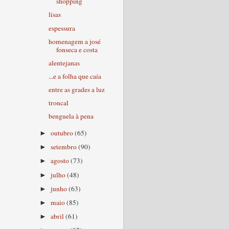
shopping
lisas
espessura
homenagem a josé
fonseca e costa
alentejanas
...e a folha que caía
entre as grades a luz
troncal
benguela à pena
outubro
(65)
►
setembro
(90)
►
agosto
(73)
►
julho
(48)
►
junho
(63)
►
maio
(85)
►
abril
(61)
►