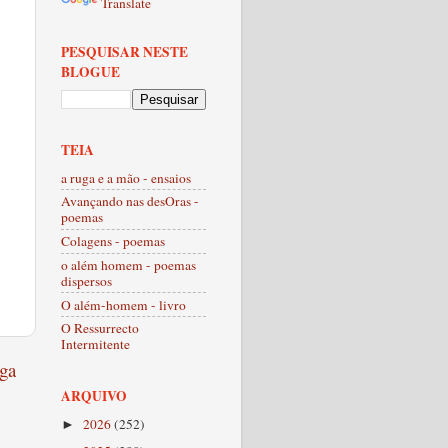
Translate
PESQUISAR NESTE
BLOGUE
TEIA
a ruga e a mão - ensaios
Avançando nas desOras -
poemas
Colagens - poemas
o além homem - poemas
dispersos
O além-homem - livro
O Ressurrecto
Intermitente
ga
ARQUIVO
2026
(252)
►