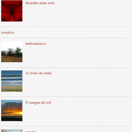
desenho num sofá
ressalva
imbondeiros
A crista da onda
O sangue do sol
españa