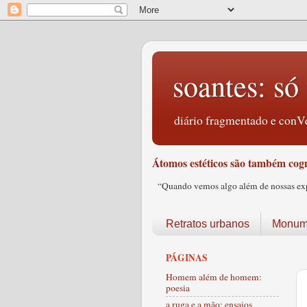
soantes: só 
diário fragmentado e conVe
Átomos estéticos são também cogn
“Quando vemos algo além de nossas expec
Retratos urbanos
Monume
PÁGINAS
Homem além de homem:
poesia
a ruga e a mão: ensaios