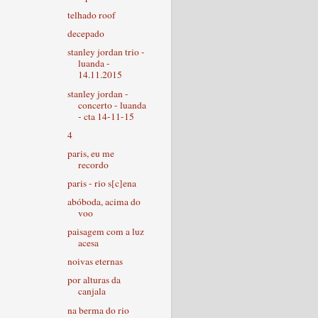
telhado roof
decepado
stanley jordan trio -
luanda -
14.11.2015
stanley jordan -
concerto - luanda
- cta 14-11-15
4
paris, eu me
recordo
paris - rio s[c]ena
abóboda, acima do
voo
paisagem com a luz
acesa
noivas eternas
por alturas da
canjala
na berma do rio