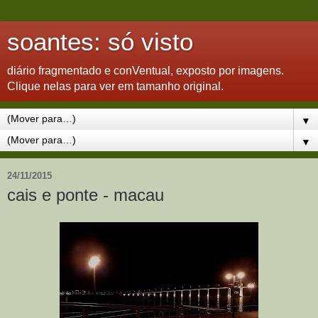
soantes: só visto
diário fragmentado e conVentual, exposto por imagens.
Clique nelas para ver em tamanho original.
▼
▼
24/11/2015
cais e ponte - macau