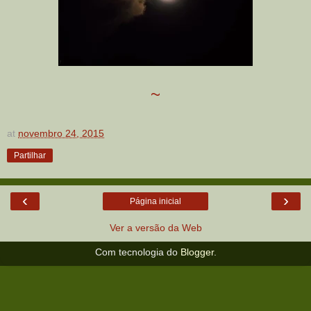
~
at
novembro 24, 2015
Partilhar
‹
›
Página inicial
Ver a versão da Web
Com tecnologia do
Blogger
.