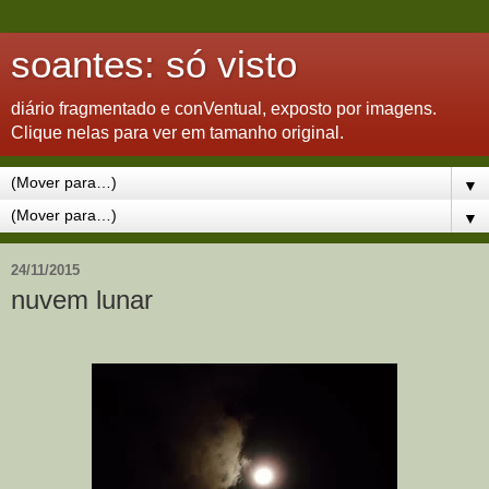
soantes: só visto
diário fragmentado e conVentual, exposto por imagens.
Clique nelas para ver em tamanho original.
▼
▼
24/11/2015
nuvem lunar