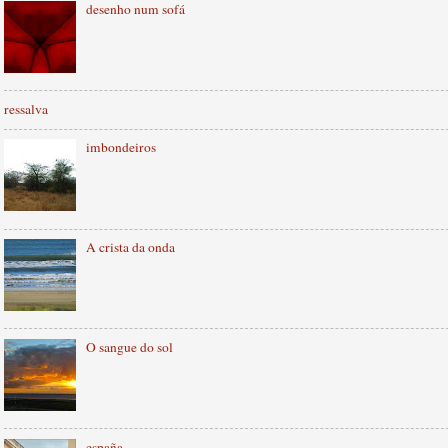
desenho num sofá
ressalva
imbondeiros
A crista da onda
O sangue do sol
españa