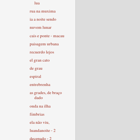
lua
rua na muxima
ia a noite sendo
nuvem lunar
cais e ponte - macau
paisagem urbana
recuerdo lejos
el gran cato
de grau
espiral
entrebrenha
as grades, de braço
dado
onda na ilha
fímbrias
ela não viu,
luandanoite - 2
decepado - 2