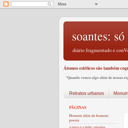
soantes: só 
diário fragmentado e conVe
Átomos estéticos são também cogn
“Quando vemos algo além de nossas expec
Retratos urbanos
Monume
PÁGINAS
Homem além de homem:
poesia
a ruga e a mão: ensaios