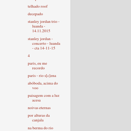
telhado roof
decepado
stanley jordan trio -
luanda -
14.11.2015
stanley jordan -
concerto - luanda
- cta 14-11-15
4
paris, eu me
recordo
paris - rio s[c]ena
abóboda, acima do
voo
paisagem com a luz
acesa
noivas eternas
por alturas da
canjala
na berma do rio