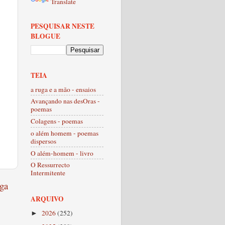
Translate
PESQUISAR NESTE
BLOGUE
TEIA
a ruga e a mão - ensaios
Avançando nas desOras -
poemas
Colagens - poemas
o além homem - poemas
dispersos
O além-homem - livro
O Ressurrecto
Intermitente
ga
ARQUIVO
2026
(252)
►