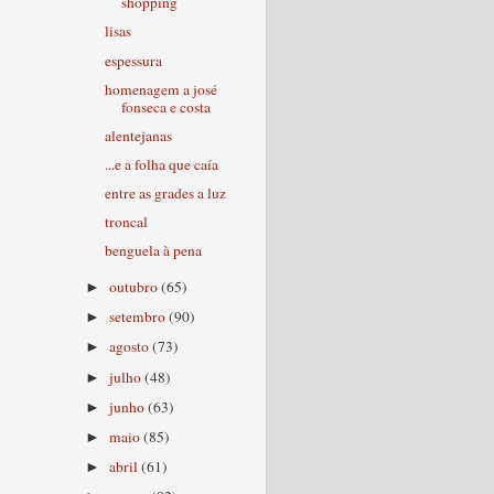
shopping
lisas
espessura
homenagem a josé
fonseca e costa
alentejanas
...e a folha que caía
entre as grades a luz
troncal
benguela à pena
outubro
(65)
►
setembro
(90)
►
agosto
(73)
►
julho
(48)
►
junho
(63)
►
maio
(85)
►
abril
(61)
►