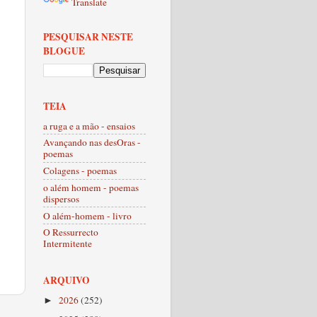
Translate
PESQUISAR NESTE
BLOGUE
TEIA
a ruga e a mão - ensaios
Avançando nas desOras -
poemas
Colagens - poemas
o além homem - poemas
dispersos
O além-homem - livro
O Ressurrecto
Intermitente
ARQUIVO
2026
(252)
►