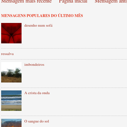
Mensagem mais recente
Página inicial
Mensagem anti
MENSAGENS POPULARES DO ÚLTIMO MÊS
desenho num sofá
ressalva
imbondeiros
A crista da onda
O sangue do sol