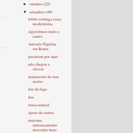
outubro
(22)
►
setembro
(49)
▼
lobito restinga casas
modernistas
algorritmos melo e
castro
Antonio Nigritae
em Roma
passaram por aqui
não chegou a
chover
manuscrito do mar
morto
fim de fuga
fim
musa natural
ajuste de contas
muxima
entroncamento
mercedes benz