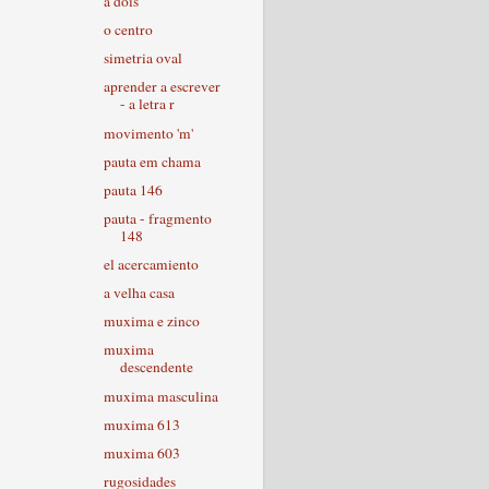
a dois
o centro
simetria oval
aprender a escrever
- a letra r
movimento 'm'
pauta em chama
pauta 146
pauta - fragmento
148
el acercamiento
a velha casa
muxima e zinco
muxima
descendente
muxima masculina
muxima 613
muxima 603
rugosidades