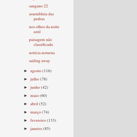
sangano 22
assembleia das
pedras
nos olhos da noite
azul
paisagem não
classificada
notícia noturna
sailing away
agosto
(116)
►
julho
(78)
►
junho
(42)
►
maio
(60)
►
abril
(52)
►
março
(74)
►
fevereiro
(133)
►
janeiro
(85)
►