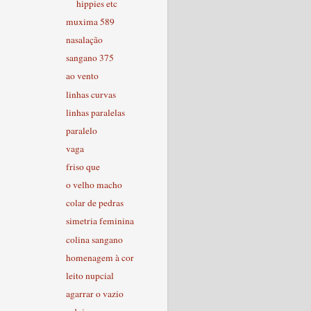
hippies etc
muxima 589
nasalação
sangano 375
ao vento
linhas curvas
linhas paralelas
paralelo
vaga
friso que
o velho macho
colar de pedras
simetria feminina
colina sangano
homenagem à cor
leito nupcial
agarrar o vazio