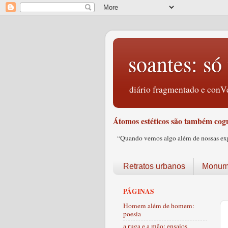
soantes: só 
diário fragmentado e conVe
Átomos estéticos são também cogn
“Quando vemos algo além de nossas expec
Retratos urbanos
Monume
PÁGINAS
Homem além de homem:
poesia
a ruga e a mão: ensaios