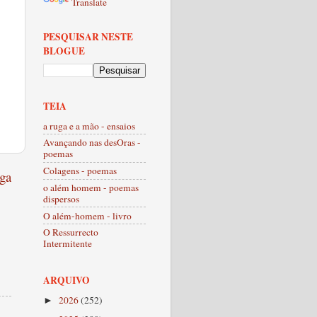
Translate
PESQUISAR NESTE
BLOGUE
TEIA
a ruga e a mão - ensaios
Avançando nas desOras -
poemas
Colagens - poemas
ga
o além homem - poemas
dispersos
O além-homem - livro
O Ressurrecto
Intermitente
ARQUIVO
2026
(252)
►