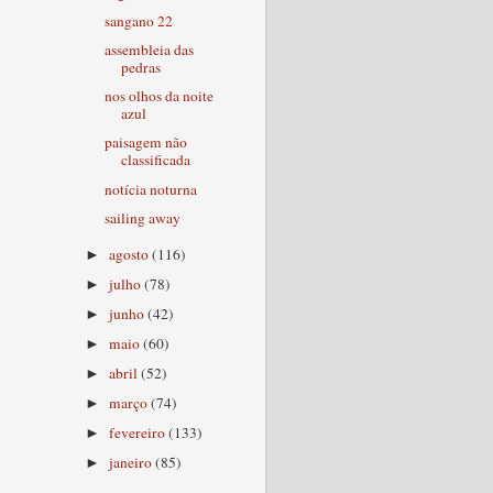
sangano 22
assembleia das
pedras
nos olhos da noite
azul
paisagem não
classificada
notícia noturna
sailing away
agosto
(116)
►
julho
(78)
►
junho
(42)
►
maio
(60)
►
abril
(52)
►
março
(74)
►
fevereiro
(133)
►
janeiro
(85)
►