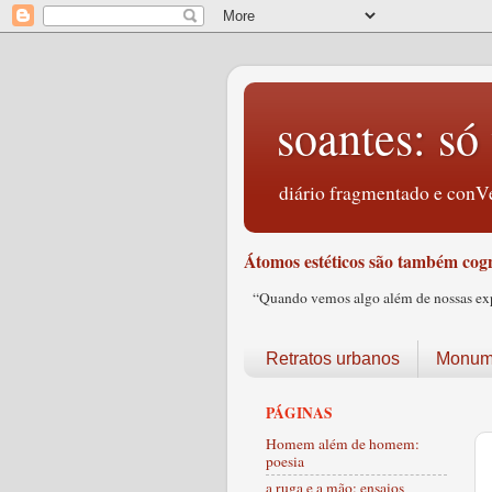
soantes: só 
diário fragmentado e conVe
Átomos estéticos são também cogn
“Quando vemos algo além de nossas expec
Retratos urbanos
Monume
PÁGINAS
Homem além de homem:
poesia
a ruga e a mão: ensaios