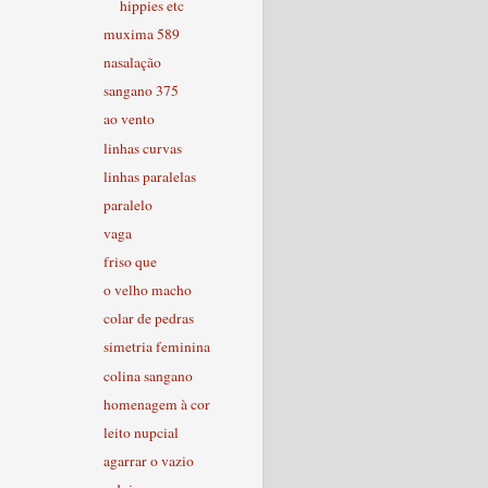
hippies etc
muxima 589
nasalação
sangano 375
ao vento
linhas curvas
linhas paralelas
paralelo
vaga
friso que
o velho macho
colar de pedras
simetria feminina
colina sangano
homenagem à cor
leito nupcial
agarrar o vazio