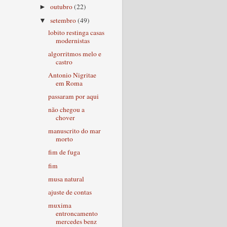
outubro
(22)
►
setembro
(49)
▼
lobito restinga casas
modernistas
algorritmos melo e
castro
Antonio Nigritae
em Roma
passaram por aqui
não chegou a
chover
manuscrito do mar
morto
fim de fuga
fim
musa natural
ajuste de contas
muxima
entroncamento
mercedes benz