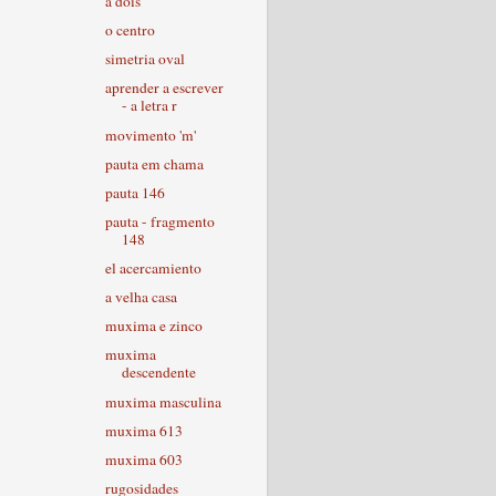
a dois
o centro
simetria oval
aprender a escrever
- a letra r
movimento 'm'
pauta em chama
pauta 146
pauta - fragmento
148
el acercamiento
a velha casa
muxima e zinco
muxima
descendente
muxima masculina
muxima 613
muxima 603
rugosidades