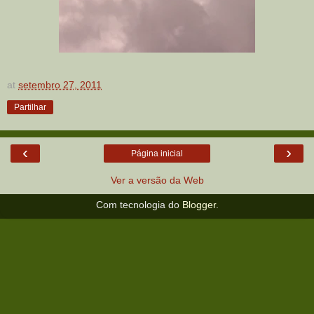
at
setembro 27, 2011
Partilhar
‹
›
Página inicial
Ver a versão da Web
Com tecnologia do
Blogger
.