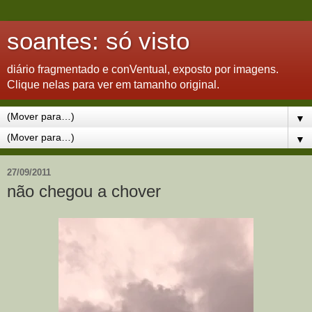
soantes: só visto
diário fragmentado e conVentual, exposto por imagens.
Clique nelas para ver em tamanho original.
▼
▼
27/09/2011
não chegou a chover