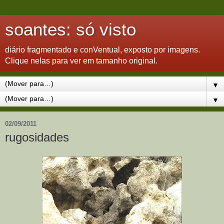
soantes: só visto
diário fragmentado e conVentual, exposto por imagens.
Clique nelas para ver em tamanho original.
▼
▼
02/09/2011
rugosidades