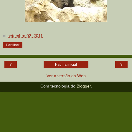
at
setembro 02, 2011
Partilhar
‹
›
Página inicial
Ver a versão da Web
Com tecnologia do
Blogger
.