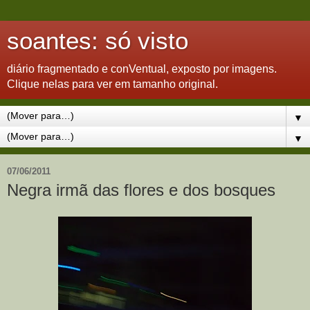
soantes: só visto
diário fragmentado e conVentual, exposto por imagens.
Clique nelas para ver em tamanho original.
▼
▼
07/06/2011
Negra irmã das flores e dos bosques