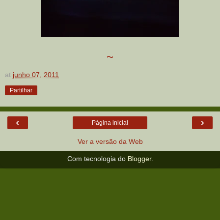
~
at
junho 07, 2011
Partilhar
‹
›
Página inicial
Ver a versão da Web
Com tecnologia do
Blogger
.