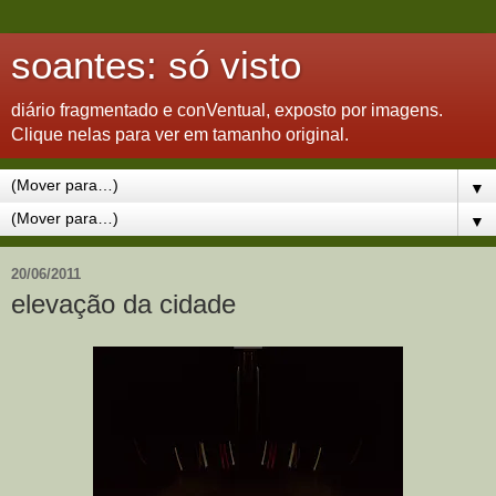
soantes: só visto
diário fragmentado e conVentual, exposto por imagens.
Clique nelas para ver em tamanho original.
▼
▼
20/06/2011
elevação da cidade