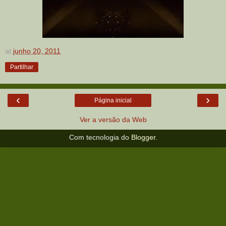
at
junho 20, 2011
Partilhar
‹
›
Página inicial
Ver a versão da Web
Com tecnologia do
Blogger
.