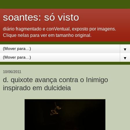
soantes: só visto
diário fragmentado e conVentual, exposto por imagens.
Clique nelas para ver em tamanho original.
▼
▼
10/06/2011
d. quixote avança contra o Inimigo
inspirado em dulcideia