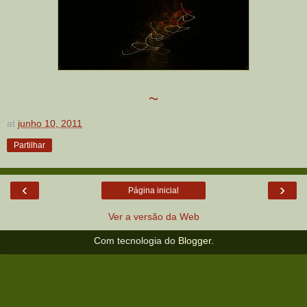
~
at
junho 10, 2011
Partilhar
‹
›
Página inicial
Ver a versão da Web
Com tecnologia do
Blogger
.