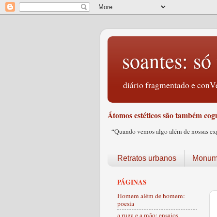
soantes: só 
diário fragmentado e conVe
Átomos estéticos são também cogn
“Quando vemos algo além de nossas expec
Retratos urbanos
Monume
PÁGINAS
Homem além de homem:
poesia
a ruga e a mão: ensaios