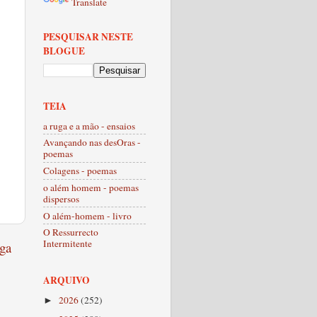
Translate
PESQUISAR NESTE
BLOGUE
TEIA
a ruga e a mão - ensaios
Avançando nas desOras -
poemas
Colagens - poemas
o além homem - poemas
dispersos
O além-homem - livro
O Ressurrecto
Intermitente
ga
ARQUIVO
2026
(252)
►