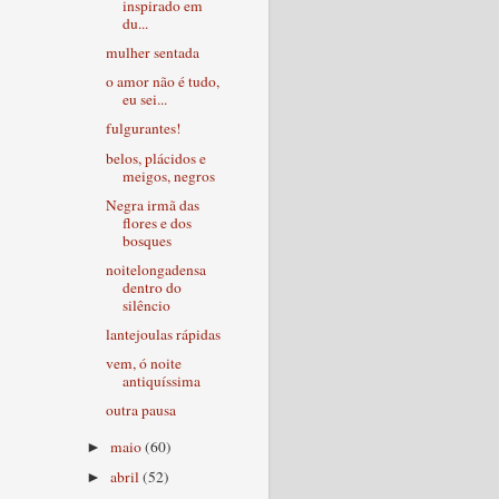
inspirado em
du...
mulher sentada
o amor não é tudo,
eu sei...
fulgurantes!
belos, plácidos e
meigos, negros
Negra irmã das
flores e dos
bosques
noitelongadensa
dentro do
silêncio
lantejoulas rápidas
vem, ó noite
antiquíssima
outra pausa
maio
(60)
►
abril
(52)
►