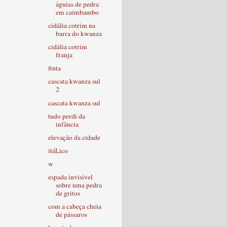
águias de pedra
em caimbambo
cidália cotrim na
barra do kwanza
cidália cotrim
franja
finta
cascata kwanza sul
2
cascata kwanza sul
tudo perdi da
infância
elevação da cidade
itáLico
w
espada invisível
sobre uma pedra
de gritos
com a cabeça cheia
de pássaros