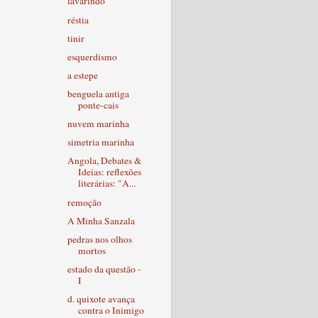
lavarindo
réstia
tinir
esquerdismo
a estepe
benguela antiga
ponte-cais
nuvem marinha
simetria marinha
Angola, Debates &
Ideias: reflexões
literárias: "A...
remoção
A Minha Sanzala
pedras nos olhos
mortos
estado da questão -
I
d. quixote avança
contra o Inimigo