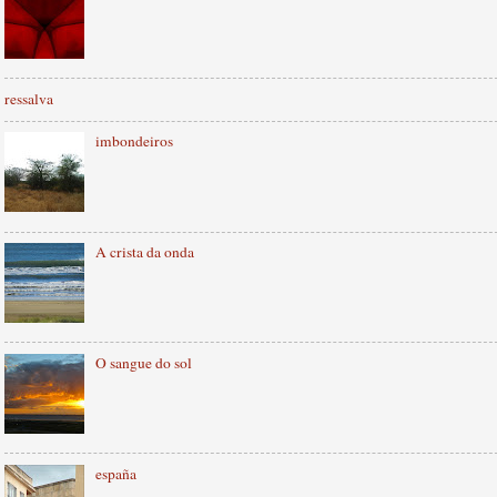
ressalva
imbondeiros
A crista da onda
O sangue do sol
españa