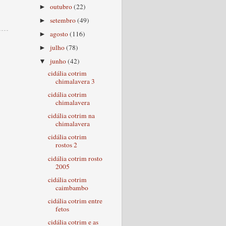
outubro
(22)
►
setembro
(49)
►
agosto
(116)
►
julho
(78)
►
junho
(42)
▼
cidália cotrim
chimalavera 3
cidália cotrim
chimalavera
cidália cotrim na
chimalavera
cidália cotrim
rostos 2
cidália cotrim rosto
2005
cidália cotrim
caimbambo
cidália cotrim entre
fetos
cidália cotrim e as