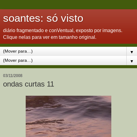
soantes: só visto
diário fragmentado e conVentual, exposto por imagens.
Clique nelas para ver em tamanho original.
▼
▼
03/11/2008
ondas curtas 11