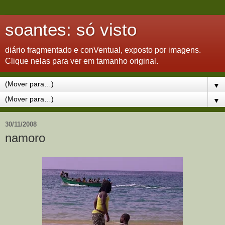
soantes: só visto
diário fragmentado e conVentual, exposto por imagens.
Clique nelas para ver em tamanho original.
▼
▼
30/11/2008
namoro