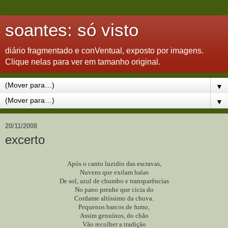
soantes: só visto
diário fragmentado e conVentual, exposto por imagens.
Clique nelas para ver em tamanho original.
▼
▼
20/11/2008
excerto
Após o canto luzidio das escravas,
Nuvens que exilam balas
De sol, azul de chumbo e transparências
No pano prenhe que cicia do
Cordame altíssimo da chuva.
Pequenos barcos de fumo,
Assim genuínos, do chão
Vão recolher a tradição