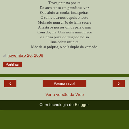
Trovejante na poeira
Do arco tenso em grandiosa voz
Que abriu as cordas insuspeitas.
O sol retoca-nos depois o rosto
Molhado num chão de lama seca e
Arrasta os nossos olhos para o mar
Com doçura. Uma noite amadurece
e a brisa puxa do rasgado bolso
Uma cobra infinita,
Mãe de si própria, o país duplo da verdade.
at
novembro 20, 2008
Partilhar
‹
›
Página inicial
Ver a versão da Web
Com tecnologia do
Blogger
.