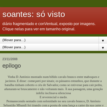
soantes: só visto
diário fragmentado e conVentual, exposto por imagens.
Clique nelas para ver em tamanho original.
▼
▼
23/11/2008
epílogo
Vinha D. António montado num bífido cavalo branco entre maboques e
jacintos. E disse: começarei por sinais; os pássaros estranhos, que durante a
batalha tinham coberto o céu de Salvador, como se estivesse para cair pedra,
afastaram-se bruscamente e não voltaram mais. À sua passagem, uma geração
infeliz inclinava silenciosa
E reverencial o medo.
Permanecendo sentado com solenidade no seu cavalo branco, D. António
Sebastião Mbandi foi tirando com a ponta de uma lança a carne da sua carne e