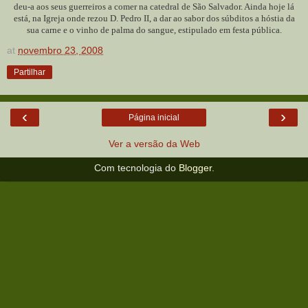
deu-a aos seus guerreiros a comer na catedral de São Salvador. Ainda hoje lá
está, na Igreja onde rezou D. Pedro II, a dar ao sabor dos súbditos a hóstia da
sua carne e o vinho de palma do sangue, estipulado em festa pública.
at
novembro 23, 2008
Partilhar
‹
›
Página inicial
Ver a versão da Web
Com tecnologia do
Blogger
.