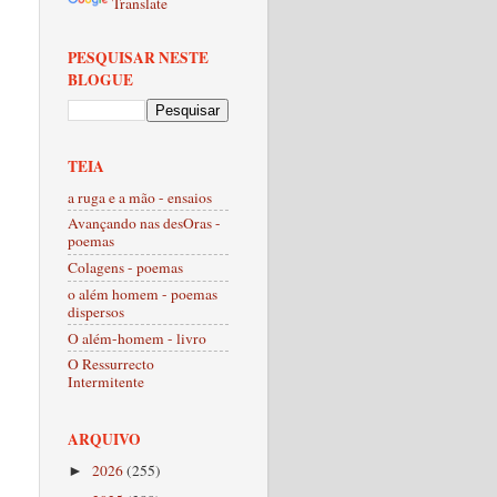
Translate
PESQUISAR NESTE
BLOGUE
TEIA
a ruga e a mão - ensaios
Avançando nas desOras -
poemas
Colagens - poemas
o além homem - poemas
dispersos
O além-homem - livro
O Ressurrecto
Intermitente
ARQUIVO
2026
(255)
►