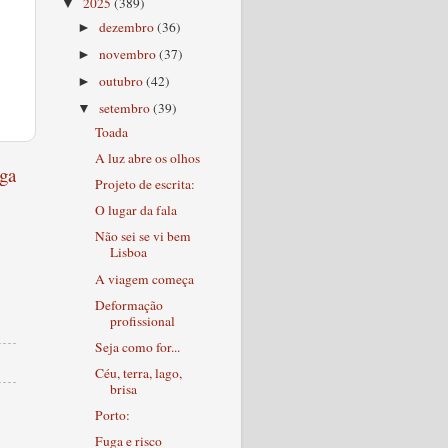
2025
(389)
▼
dezembro
(36)
►
novembro
(37)
►
outubro
(42)
►
setembro
(39)
▼
Toada
A luz abre os olhos
ga
Projeto de escrita:
O lugar da fala
Não sei se vi bem
Lisboa
A viagem começa
Deformação
profissional
Seja como for...
Céu, terra, lago,
brisa
Porto:
Fuga e risco