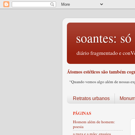
soantes: só 
diário fragmentado e conVe
Átomos estéticos são também cogn
“Quando vemos algo além de nossas expec
Retratos urbanos
Monume
PÁGINAS
Homem além de homem:
poesia
a ruga e a mão: ensaios