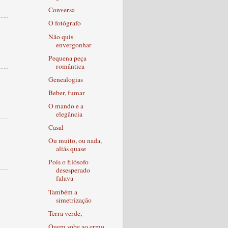
Conversa
O fotógrafo
Não quis
envergonhar
Pequena peça
romântica
Genealogias
Beber, fumar
O mando e a
elegância
Casal
Ou muito, ou nada,
aliás quase
Pois o filósofo
desesperado
falava
Também a
simetrização
Terra verde,
Quem sobe ao ermo