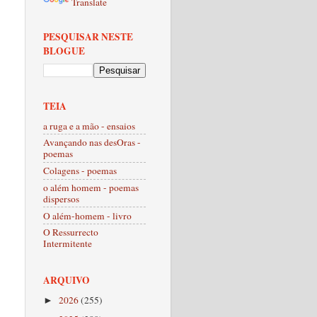
Translate
PESQUISAR NESTE
BLOGUE
TEIA
a ruga e a mão - ensaios
Avançando nas desOras -
poemas
Colagens - poemas
o além homem - poemas
dispersos
O além-homem - livro
O Ressurrecto
Intermitente
ARQUIVO
2026
(255)
►