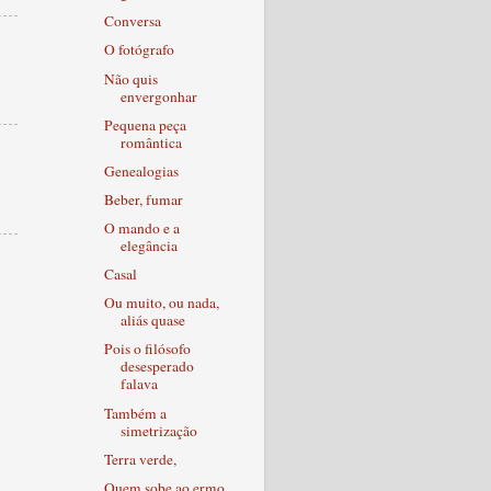
Conversa
O fotógrafo
Não quis
envergonhar
Pequena peça
romântica
Genealogias
Beber, fumar
O mando e a
elegância
Casal
Ou muito, ou nada,
aliás quase
Pois o filósofo
desesperado
falava
Também a
simetrização
Terra verde,
Quem sobe ao ermo