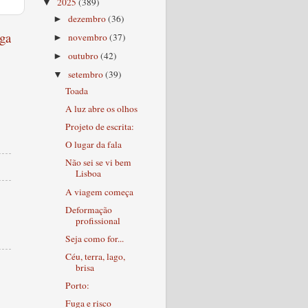
2025
(389)
▼
dezembro
(36)
►
ga
novembro
(37)
►
outubro
(42)
►
setembro
(39)
▼
Toada
A luz abre os olhos
Projeto de escrita:
O lugar da fala
Não sei se vi bem
Lisboa
A viagem começa
Deformação
profissional
Seja como for...
Céu, terra, lago,
brisa
Porto:
Fuga e risco