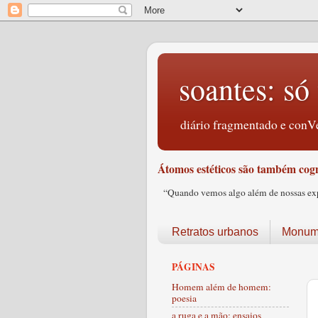
soantes: só 
diário fragmentado e conVe
Átomos estéticos são também cogn
“Quando vemos algo além de nossas expec
Retratos urbanos
Monume
PÁGINAS
Homem além de homem:
poesia
a ruga e a mão: ensaios