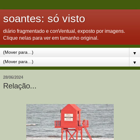
soantes: só visto
diário fragmentado e conVentual, exposto por imagens.
Clique nelas para ver em tamanho original.
▼
▼
28/06/2024
Relação...