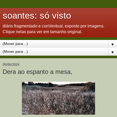
soantes: só visto
diário fragmentado e conVentual, exposto por imagens.
Clique nelas para ver em tamanho original.
▼
▼
09/06/2024
Dera ao espanto a mesa,