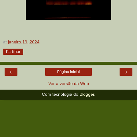
at
janeiro 19, 2024
Partilhar
‹
›
Página inicial
Ver a versão da Web
Com tecnologia do
Blogger
.