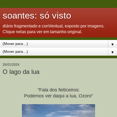
soantes: só visto
diário fragmentado e conVentual, exposto por imagens.
Clique nelas para ver em tamanho original.
▼
▼
26/01/2024
O lago da lua
"Fala dos feiticeiros:
Podemos ver daqui a lua, Ozoro"