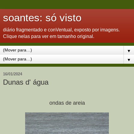
soantes: só visto
diário fragmentado e conVentual, exposto por imagens.
Clique nelas para ver em tamanho original.
▼
▼
16/01/2024
Dunas d' água
ondas de areia