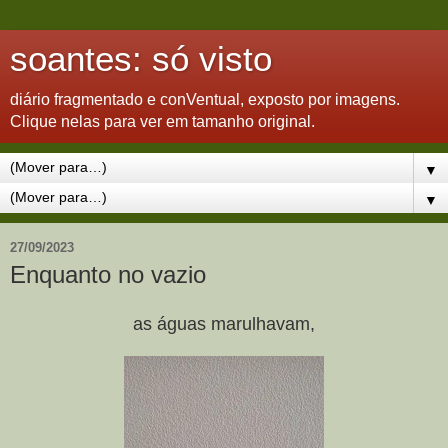
soantes: só visto
diário fragmentado e conVentual, exposto por imagens.
Clique nelas para ver em tamanho original.
▼
▼
27/09/2023
Enquanto no vazio
as águas marulhavam,