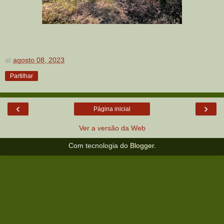
at
agosto 08, 2023
Partilhar
‹
›
Página inicial
Ver a versão da Web
Com tecnologia do
Blogger
.