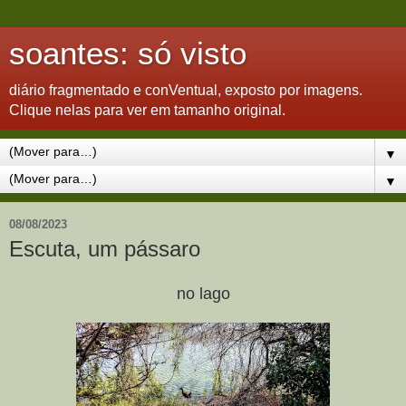
soantes: só visto
diário fragmentado e conVentual, exposto por imagens.
Clique nelas para ver em tamanho original.
▼
▼
08/08/2023
Escuta, um pássaro
no lago