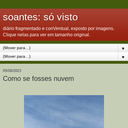
soantes: só visto
diário fragmentado e conVentual, exposto por imagens.
Clique nelas para ver em tamanho original.
▼
▼
05/08/2023
Como se fosses nuvem