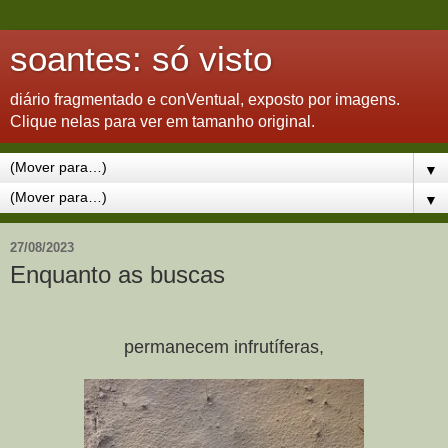
soantes: só visto
diário fragmentado e conVentual, exposto por imagens.
Clique nelas para ver em tamanho original.
▼
▼
27/08/2023
Enquanto as buscas
permanecem infrutíferas,