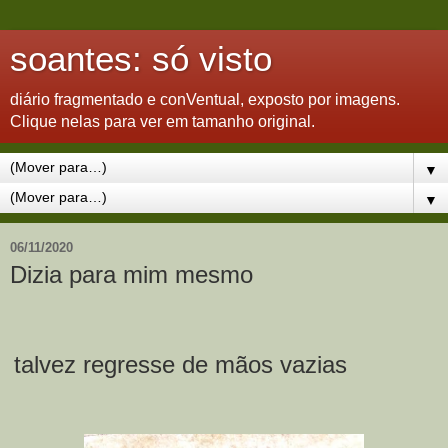
soantes: só visto
diário fragmentado e conVentual, exposto por imagens.
Clique nelas para ver em tamanho original.
▼
▼
06/11/2020
Dizia para mim mesmo
talvez regresse de mãos vazias