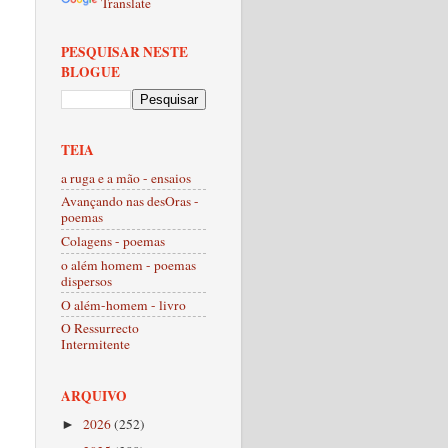
Translate
PESQUISAR NESTE
BLOGUE
TEIA
a ruga e a mão - ensaios
Avançando nas desOras -
poemas
Colagens - poemas
o além homem - poemas
dispersos
O além-homem - livro
O Ressurrecto
Intermitente
ARQUIVO
2026
(252)
►