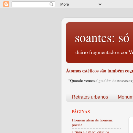
soantes: só 
diário fragmentado e conVe
Átomos estéticos são também cogn
“Quando vemos algo além de nossas expec
Retratos urbanos
Monume
PÁGINAS
Homem além de homem:
poesia
a ruga e a mão: ensaios