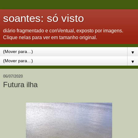
soantes: só visto
diário fragmentado e conVentual, exposto por imagens.
Clique nelas para ver em tamanho original.
▼
▼
06/07/2020
Futura ilha