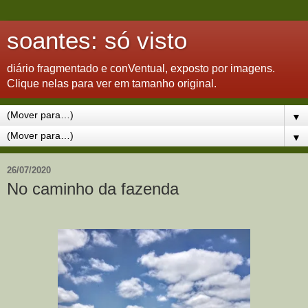
soantes: só visto
diário fragmentado e conVentual, exposto por imagens.
Clique nelas para ver em tamanho original.
▼
▼
26/07/2020
No caminho da fazenda