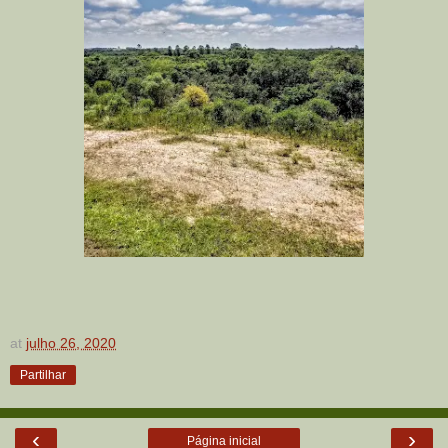
at
julho 26, 2020
Partilhar
‹
›
Página inicial