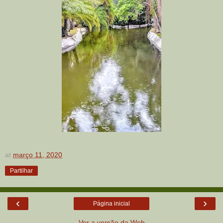
at
março 11, 2020
Partilhar
‹
›
Página inicial
Ver a versão da Web