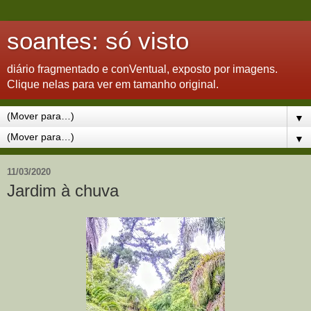
soantes: só visto
diário fragmentado e conVentual, exposto por imagens.
Clique nelas para ver em tamanho original.
▼
▼
11/03/2020
Jardim à chuva