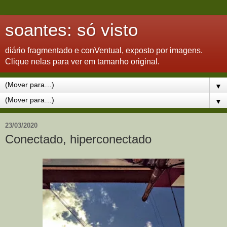
soantes: só visto
diário fragmentado e conVentual, exposto por imagens.
Clique nelas para ver em tamanho original.
▼
▼
23/03/2020
Conectado, hiperconectado