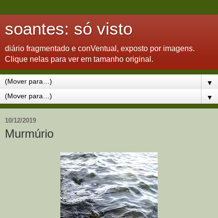
soantes: só visto
diário fragmentado e conVentual, exposto por imagens.
Clique nelas para ver em tamanho original.
▼
▼
10/12/2019
Murmúrio