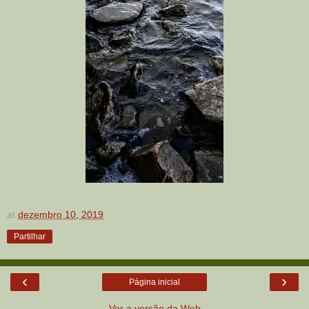
at
dezembro 10, 2019
Partilhar
‹
›
Página inicial
Ver a versão da Web