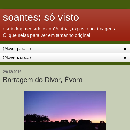
soantes: só visto
diário fragmentado e conVentual, exposto por imagens.
Clique nelas para ver em tamanho original.
▼
▼
29/12/2019
Barragem do Divor, Évora