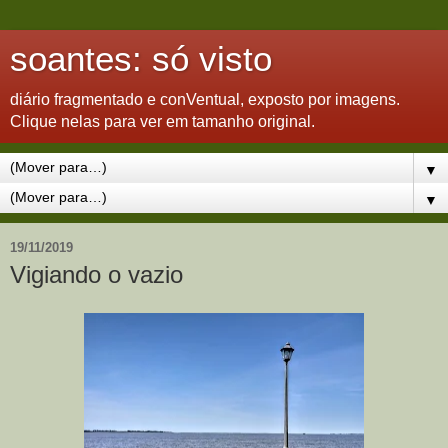
soantes: só visto
diário fragmentado e conVentual, exposto por imagens.
Clique nelas para ver em tamanho original.
▼
▼
19/11/2019
Vigiando o vazio