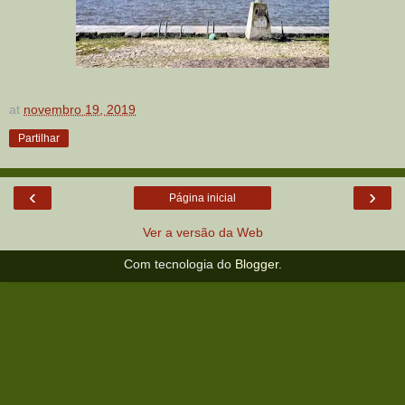
at
novembro 19, 2019
Partilhar
‹
›
Página inicial
Ver a versão da Web
Com tecnologia do
Blogger
.