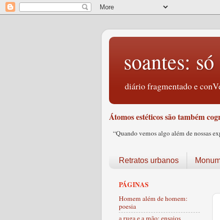
soantes: só 
diário fragmentado e conVe
Átomos estéticos são também cogn
“Quando vemos algo além de nossas expec
Retratos urbanos
Monume
PÁGINAS
Homem além de homem:
poesia
a ruga e a mão: ensaios