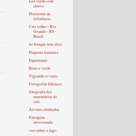
Luz verde com
chuva
Horizonte de
referência
Cais velho - Rio
Grande - RS -
Brasil
no bosque sem alice
Pequena traineira
Espumante
Roxo e verde
Vigiando o vazio
Fotografar hibiscos
fotografia dos
murmúrios do
cais
Árvores alinhadas
Paisagem
atravessada
voo sobre o lago