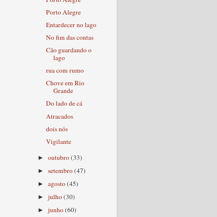
Porto Alegre
Entardecer no lago
No fim das contas
Cão guardando o
lago
rua com rumo
Chove em Rio
Grande
Do lado de cá
Atracados
dois nós
Vigilante
outubro
(33)
►
setembro
(47)
►
agosto
(45)
►
julho
(30)
►
junho
(60)
►