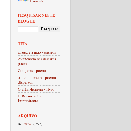
Translate
PESQUISAR NESTE
BLOGUE
TEIA
a ruga e a mão - ensaios
Avançando nas desOras -
poemas
Colagens - poemas
o além homem - poemas
dispersos
O além-homem - livro
O Ressurrecto
Intermitente
ARQUIVO
2026
(252)
►