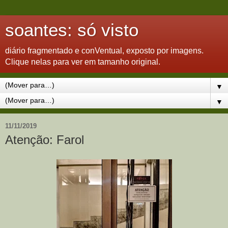
soantes: só visto
diário fragmentado e conVentual, exposto por imagens.
Clique nelas para ver em tamanho original.
▼
▼
11/11/2019
Atenção: Farol