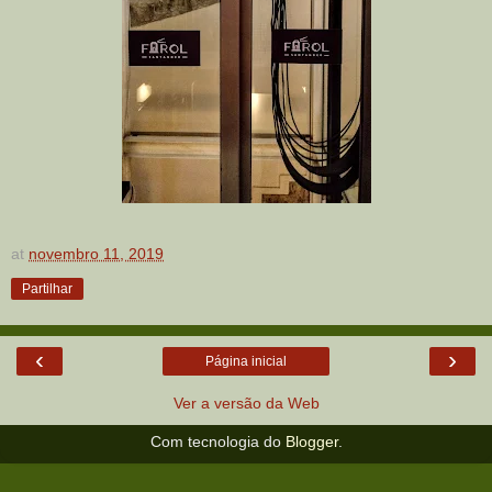
at
novembro 11, 2019
Partilhar
‹
›
Página inicial
Ver a versão da Web
Com tecnologia do
Blogger
.